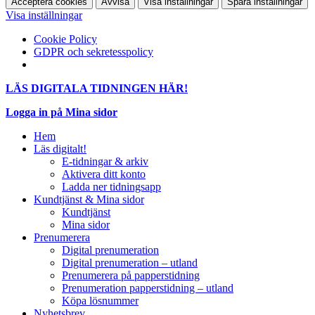
Acceptera cookies
Avvisa
Visa inställningar
Spara inställningar
Visa inställningar
Cookie Policy
GDPR och sekretesspolicy
LÄS DIGITALA TIDNINGEN HÄR!
Logga in på Mina sidor
Hem
Läs digitalt!
E-tidningar & arkiv
Aktivera ditt konto
Ladda ner tidningsapp
Kundtjänst & Mina sidor
Kundtjänst
Mina sidor
Prenumerera
Digital prenumeration
Digital prenumeration – utland
Prenumerera på papperstidning
Prenumeration papperstidning – utland
Köpa lösnummer
Nyhetsbrev