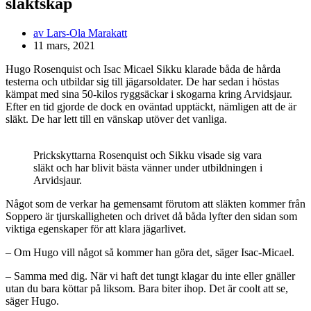
släktskap
av
Lars-Ola Marakatt
11 mars, 2021
Hugo Rosenquist och Isac Micael Sikku klarade båda de hårda
testerna och utbildar sig till jägarsoldater. De har sedan i höstas
kämpat med sina 50-kilos ryggsäckar i skogarna kring Arvidsjaur.
Efter en tid gjorde de dock en oväntad upptäckt, nämligen att de är
släkt. De har lett till en vänskap utöver det vanliga.
Prickskyttarna Rosenquist och Sikku visade sig vara
släkt och har blivit bästa vänner under utbildningen i
Arvidsjaur.
Något som de verkar ha gemensamt förutom att släkten kommer från
Soppero är tjurskalligheten och drivet då båda lyfter den sidan som
viktiga egenskaper för att klara jägarlivet.
– Om Hugo vill något så kommer han göra det, säger Isac-Micael.
– Samma med dig. När vi haft det tungt klagar du inte eller gnäller
utan du bara köttar på liksom. Bara biter ihop. Det är coolt att se,
säger Hugo.