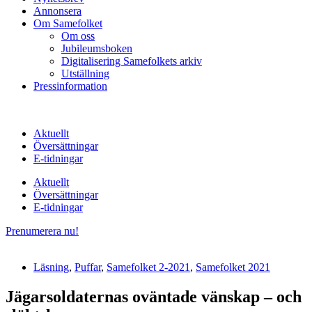
Annonsera
Om Samefolket
Om oss
Jubileumsboken
Digitalisering Samefolkets arkiv
Utställning
Pressinformation
Aktuellt
Översättningar
E-tidningar
Aktuellt
Översättningar
E-tidningar
Prenumerera nu!
Läsning
,
Puffar
,
Samefolket 2-2021
,
Samefolket 2021
Jägarsoldaternas oväntade vänskap – och