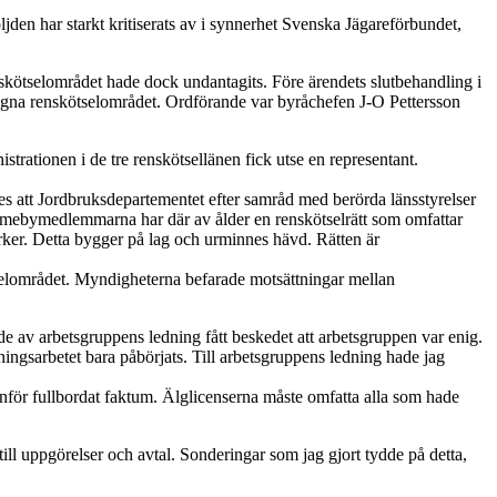
jden har starkt kritiserats av i synnerhet Svenska Jägareförbundet,
kötselområdet hade dock undantagits. Före ärendets slutbehandling i
ntagna renskötselområdet. Ordförande var byråchefen J-O Pettersson
rationen i de tre renskötsellänen fick utse en representant.
 att Jordbruksdepartementet efter samråd med berörda länsstyrelser
 Samebymedlemmarna har där av ålder en renskötselrätt som omfattar
arker. Detta bygger på lag och urminnes hävd. Rätten är
elområdet. Myndigheterna befarade motsättningar mellan
de av arbetsgruppens ledning fått beskedet att arbetsgruppen var enig.
ingsarbetet bara påbörjats. Till arbetsgruppens ledning hade jag
nför fullbordat faktum. Älglicenserna måste omfatta alla som hade
ll uppgörelser och avtal. Sonderingar som jag gjort tydde på detta,