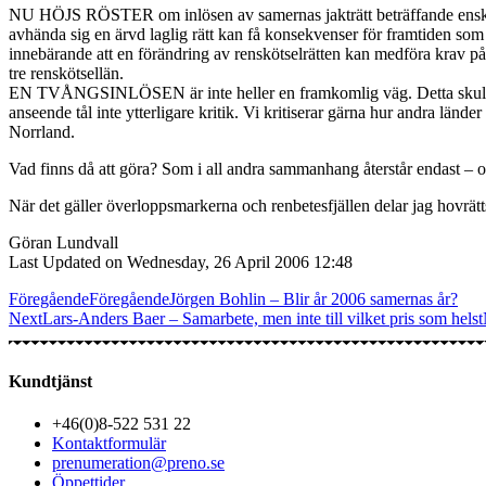
NU HÖJS RÖSTER om inlösen av samernas jakträtt beträffande enskild
avhända sig en ärvd laglig rätt kan få konsekvenser för framtiden som
innebärande att en förändring av renskötselrätten kan medföra krav på 
tre renskötsellän.
EN TVÅNGSINLÖSEN är inte heller en framkomlig väg. Detta skulle om
anseende tål inte ytterligare kritik. Vi kritiserar gärna hur andra län
Norrland.
Vad finns då att göra? Som i all andra sammanhang återstår endast – o
När det gäller överloppsmarkerna och renbetesfjällen delar jag hovrät
Göran Lundvall
Last Updated on Wednesday, 26 April 2006 12:48
Föregående
Föregående
Jörgen Bohlin – Blir år 2006 samernas år?
Next
Lars-Anders Baer – Samarbete, men inte till vilket pris som helst
Kundtjänst
+46(0)8-522 531 22
Kontaktformulär
prenumeration@preno.se
Öppettider