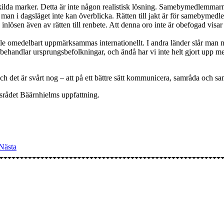
a marker. Detta är inte någon realistisk lösning. Samebymedlemmarna 
 man i dagsläget inte kan överblicka. Rätten till jakt är för samebymed
inlösen även av rätten till renbete. Att denna oro inte är obefogad vis
edelbart uppmärksammas internationellt. I andra länder slår man nu v
der behandlar ursprungsbefolkningar, och ändå har vi inte helt gjort upp 
ch det är svårt nog – att på ett bättre sätt kommunicera, samråda och s
tsrådet Bäärnhielms uppfattning.
Nästa