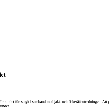
det
rbundet föreslagit i samband med jakt- och fiskerättsutredningen. Att gö
bundet.