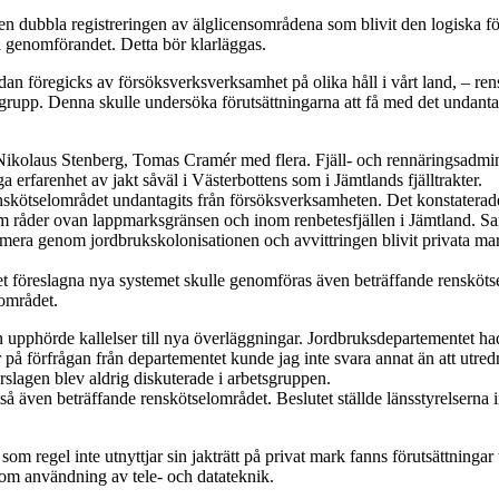
en dubbla registreringen av älglicensområdena som blivit den logiska föl
d genomförandet. Detta bör klarläggas.
 föregicks av försöksverksverksamhet på olika håll i vårt land, – rens
etsgrupp. Denna skulle undersöka förutsättningarna att få med det unda
ikolaus Stenberg, Tomas Cramér med flera. Fjäll- och rennäringsadminist
farenhet av jakt såväl i Västerbottens som i Jämtlands fjälltrakter.
ötselområdet undantagits från försöksverksamheten. Det konstaterades
n som råder ovan lappmarksgränsen och inom renbetesfjällen i Jämtland.
dermera genom jordbrukskolonisationen och avvittringen blivit privata m
 föreslagna nya systemet skulle genomföras även beträffande rensköts
lområdet.
en upphörde kallelser till nya överläggningar. Jordbruksdepartementet ha
å förfrågan från departementet kunde jag inte svara annat än att utredn
rslagen blev aldrig diskuterade i arbetsgruppen.
ven beträffande renskötselområdet. Beslutet ställde länsstyrelserna i
egel inte utnyttjar sin jakträtt på privat mark fanns förutsättningar ti
nom användning av tele- och datateknik.