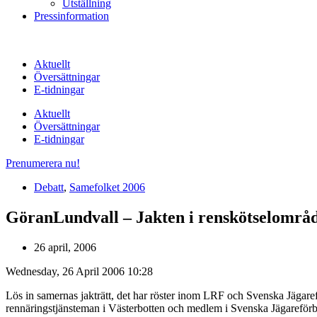
Utställning
Pressinformation
Aktuellt
Översättningar
E-tidningar
Aktuellt
Översättningar
E-tidningar
Prenumerera nu!
Debatt
,
Samefolket 2006
GöranLundvall – Jakten i renskötselområ
26 april, 2006
Wednesday, 26 April 2006 10:28
Lös in samernas jakträtt, det har röster inom LRF och Svenska Jägarefö
rennäringstjänsteman i Västerbotten och medlem i Svenska Jägareför