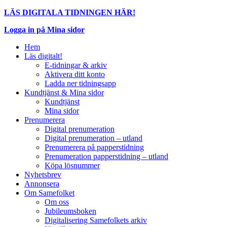
LÄS DIGITALA TIDNINGEN HÄR!
Logga in på Mina sidor
Hem
Läs digitalt!
E-tidningar & arkiv
Aktivera ditt konto
Ladda ner tidningsapp
Kundtjänst & Mina sidor
Kundtjänst
Mina sidor
Prenumerera
Digital prenumeration
Digital prenumeration – utland
Prenumerera på papperstidning
Prenumeration papperstidning – utland
Köpa lösnummer
Nyhetsbrev
Annonsera
Om Samefolket
Om oss
Jubileumsboken
Digitalisering Samefolkets arkiv