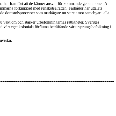
har framfört att de känner ansvar för kommande generationer. Att
lemmarna förknippad med renskötselrätten. Farhågor har uttalats
ar de domstolsprocesser som markägare nu startat mot samebyar i alla
akt om och stärker urbefolkningarnas rättigheter. Sveriges
med vårt eget koloniala förflutna beträffande vår ursprungsbefolkning i
amverka.