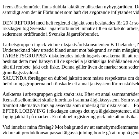
I renskötselområdet finns dubbla jakträtter alltsedan nybyggartiden. D
samtidigt som det är Förbundet som haft det avgörande inflytandet vi
DEN REFORM med helt reglerad älgjakt som beslutades för 20 år sedan
riksdagen tog Svenska Jägareförbundet initiativ till en särkskild arb
sedermera ordförande i Svenska Jägareförbundet.
I arbetsgruppen ingick vidare riksjaktvårdskonsulenten B Thelander, N
Undertecknad blev utsedd bland annat mot bakgrund av min mångåriga er
I ARBETSGRUPPEN diskuterades inledningsvis orsakerna till att rensk
beslutat detta med hänsyn till de speciella jakträttsliga förhållande
rätt till renbete, jakt och fiske. Denna gäller även de marker som se
grundlagsskyddad.
SÅLUNDA föreligger en dubbel jakträtt som måste respekteras om det
befolkningsgrupperna och önskade ett annat jaktsystem för renskötse
Åsikterna i arbetsgruppen gick starkt isär. Efter ett antal sammanträd
Renskötsellområdet skulle inordnas i samma älgjaktssystem. Som svar p
framfört alternativa förslag avsedda som underlag för diskussion. – Fö
EFTER LOBBYING i riksdagen antogs det nya älgjaktssystemet, alltså ä
laglig jakträtt på marken. En dubbel registrering gick inte att undvika.
Vad innebar mina förslag? Mot bakgrund av att samebymedlemmarna som r
vidare att produktionsanpassad älgavskjutning borde gå att uppnå ge