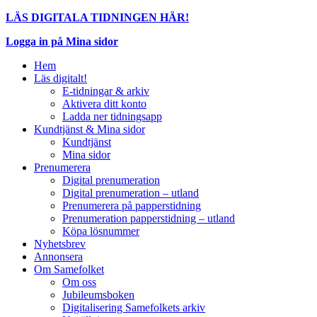
LÄS DIGITALA TIDNINGEN HÄR!
Logga in på Mina sidor
Hem
Läs digitalt!
E-tidningar & arkiv
Aktivera ditt konto
Ladda ner tidningsapp
Kundtjänst & Mina sidor
Kundtjänst
Mina sidor
Prenumerera
Digital prenumeration
Digital prenumeration – utland
Prenumerera på papperstidning
Prenumeration papperstidning – utland
Köpa lösnummer
Nyhetsbrev
Annonsera
Om Samefolket
Om oss
Jubileumsboken
Digitalisering Samefolkets arkiv