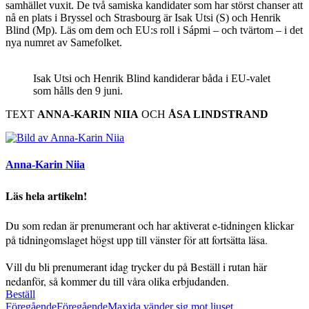
samhället vuxit. De två samiska kandidater som har störst chanser att
nå en plats i Bryssel och Strasbourg är Isak Utsi (S) och Henrik
Blind (Mp). Läs om dem och EU:s roll i Sápmi – och tvärtom – i det
nya numret av Samefolket.
Isak Utsi och Henrik Blind kandiderar båda i EU-valet
som hålls den 9 juni.
TEXT
ANNA-KARIN NIIA
OCH
ÅSA LINDSTRAND
Anna-Karin Niia
Läs hela artikeln!
Du som redan är prenumerant och har aktiverat e-tidningen klickar
på tidningomslaget högst upp till vänster för att fortsätta läsa.
Vill du bli prenumerant idag trycker du på Beställ i rutan här
nedanför, så kommer du till våra olika erbjudanden.
Beställ
Föregående
Föregående
Maxida vänder sig mot ljuset