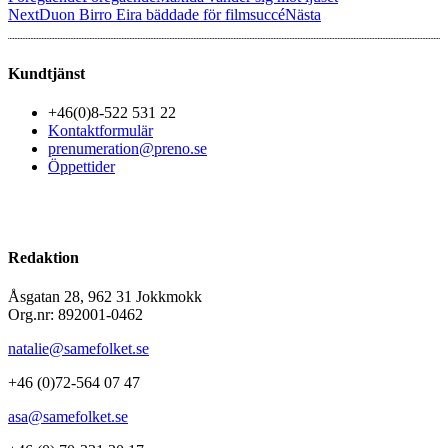
Next
Duon Birro Eira bäddade för filmsuccé
Nästa
Kundtjänst
+46(0)8-522 531 22
Kontaktformulär
prenumeration@preno.se
Öppettider
Redaktion
Åsgatan 28, 962 31 Jokkmokk
Org.nr: 892001-0462
natalie@samefolket.se
+46 (0)72-564 07 47
asa@samefolket.se