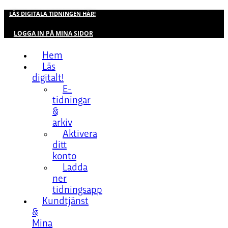
LÄS DIGITALA TIDNINGEN HÄR!
LOGGA IN PÅ MINA SIDOR
Hem
Läs
digitalt!
E-
tidningar
&
arkiv
Aktivera
ditt
konto
Ladda
ner
tidningsapp
Kundtjänst
&
Mina