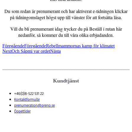
Du som redan är prenumerant och har aktiverat e-tidningen klickar
på tidningomslaget högst upp till vänster för att fortsätta läsa.
Vill du bli prenumerant idag trycker du på Beställ i rutan här
nedanför, så kommer du till våra olika erbjudanden.
Beställ
Föregående
Föregående
Rebellmammornas kamp för klimatet
Next
Och Sápmi var ordet
Nästa
Kundtjänst
+46(0)8-522 531 22
Kontaktformulär
prenumeration@preno.se
Öppettider