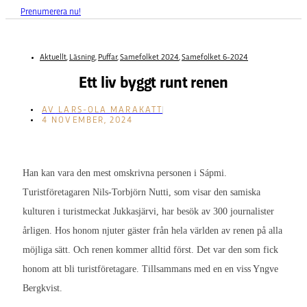
Prenumerera nu!
Aktuellt
,
Läsning
,
Puffar
,
Samefolket 2024
,
Samefolket 6-2024
Ett liv byggt runt renen
AV
LARS-OLA MARAKATT
4 NOVEMBER, 2024
Han kan vara den mest omskrivna personen i Sápmi.
Turistföretagaren Nils-Torbjörn Nutti, som visar den samiska
kulturen i turistmeckat Jukkasjärvi, har besök av 300 journalister
årligen. Hos honom njuter gäster från hela världen av renen på alla
möjliga sätt. Och renen kommer alltid först. Det var den som fick
honom att bli turistföretagare. Tillsammans med en en viss Yngve
Bergkvist.