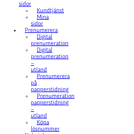
sidor
Kundtjänst
Mina
sidor
Prenumerera
Digital
prenumeration
Digital
prenumeration
–
utland
Prenumerera
på
papperstidning
Prenumeration
papperstidning
–
utland
Köpa
lösnummer