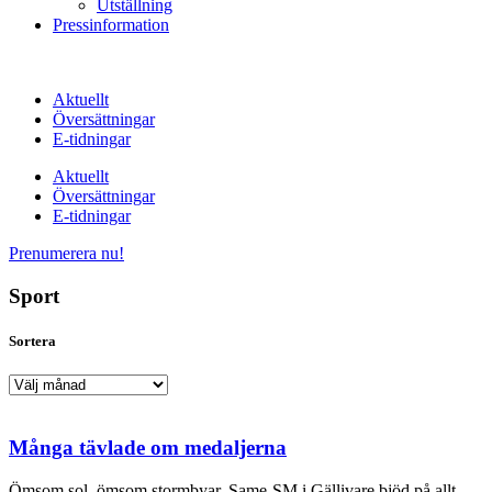
Utställning
Pressinformation
Aktuellt
Översättningar
E-tidningar
Aktuellt
Översättningar
E-tidningar
Prenumerera nu!
Sport
Sortera
Sortera
Många tävlade om medaljerna
Ömsom sol, ömsom stormbyar. Same-SM i Gällivare bjöd på allt