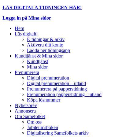
LÄS DIGITALA TIDNINGEN HÄR!
Logga in på Mina sidor
Hem
Läs digitalt!
E-tidningar & arkiv
Aktivera ditt konto
Ladda ner tidningsapp
Kundtjänst & Mina sidor
Kundtjänst
Mina sidor
Prenumerera
Digital prenumeration
Digital prenumeration – utland
Prenumerera på papperstidning
Prenumeration papperstidning – utland
Köpa lösnummer
Nyhetsbrev
Annonsera
Om Samefolket
Om oss
Jubileumsboken
Digitalisering Samefolkets arkiv